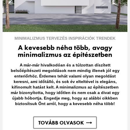
Az Ön adatainak feldolgozásáról további információkat talál a láblécben található
adatvédelmi nyilatkozatunkban („Sütik, pixelek, ujjlenyomatok és hasonló technológiák”
című részben). Ön a jövőre nézve bármikor visszavonhatja a hozzájárulását, ha a
láblécben található „Sütik beállítása” menüpont alatt elutasítja a sütik használatát
weboldalunkon. A weboldalon használt sütikkel kapcsolatos további információkért,
különösen azok tárolási időtartamáról, kérjük, tekintse meg az egyes sütikre vonatkozó
részletes információkat, amelyek az alábbi „Sütik beállítása” gombra kattintva érhetők
MINIMALIZMUS
TERVEZÉS
INSPIRÁCIÓK
TRENDEK
el.
A kevesebb néha több, avagy
Ha a „Sütik beállítása” gombra kattint, további információkat talál az adatainak
minimalizmus az építészetben
kezeléséről, a sütik használatáról, és a fenti célok szerint engedélyezheti azok
használatát. A „Összes elfogadása” gombra kattintva Ön hozzájárul a sütik
A már-már hivalkodóan és a túlzottan díszített
használatához, valamint személyes adatainak a fent említett célokra történő kezeléséhez.
belsőépítészeti megoldások nem mindig illenek jól egy
Ha az „Összes elutasítása” gombra kattint, akkor csak olyan sütiket használunk,
amelyek technikailag szükségesek ahhoz, hogy a weboldalt az Ön számára elérhetővé
enteriőrhöz. Érdemes tehát valami olyan megoldást
tegyük.
keresni, ami időtálló, és sok év elteltével is elegáns,
kifinomult hatást kelt. A minimalizmus az építészetben
már bizonyította, hogy időtlen és nem csak a divat egy
újabb hóbortja. Engedje meg, hogy az alábbi cikkben
biztosítsuk Önt arról, hogy a kevesebb néha több!
TOVÁBB OLVASOK