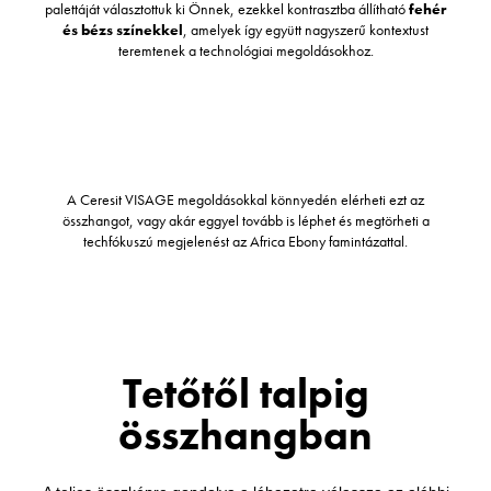
palettáját választottuk ki Önnek, ezekkel kontrasztba állítható
fehér
és bézs színekkel
, amelyek így együtt nagyszerű kontextust
teremtenek a technológiai megoldásokhoz.
A Ceresit VISAGE megoldásokkal könnyedén elérheti ezt az
összhangot, vagy akár eggyel tovább is léphet és megtörheti a
techfókuszú megjelenést az Africa Ebony famintázattal.
Tetőtől talpig
összhangban