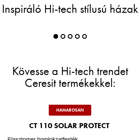
Inspiráló Hi-tech stílusú házak
Item
1
of
5
Kövesse a Hi-tech trendet
Ceresit termékekkel:
HAMAROSAN
CT 110 SOLAR PROTECT
Elasztomer homlokzatfesték