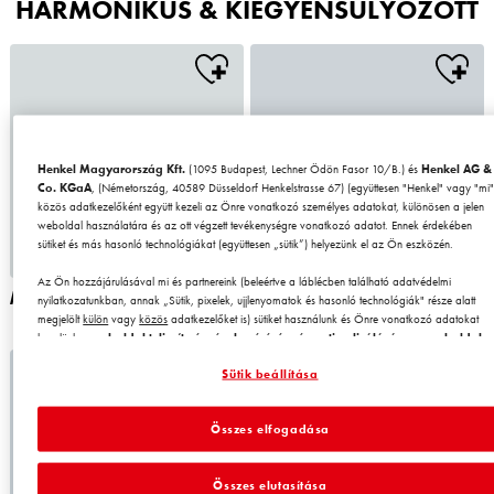
HARMONIKUS & KIEGYENSÚLYOZOTT
Henkel Magyarország Kft.
(1095 Budapest, Lechner Ödön Fasor 10/B.) és
Henkel AG &
Co. KGaA
, (Németország, 40589 Düsseldorf Henkelstrasse 67) (együttesen "Henkel" vagy "mi"
közös adatkezelőként együtt kezeli az Önre vonatkozó személyes adatokat, különösen a jelen
weboldal használatára és az ott végzett tevékenységre vonatkozó adatot. Ennek érdekében
sütiket és más hasonló technológiákat (együttesen „sütik”) helyezünk el az Ön eszközén.
Az Ön hozzájárulásával mi és partnereink (beleértve a láblécben található adatvédelmi
ANTARCTICA2 AN2
ANTARCTICA6 AN6
nyilatkozatunkban, annak „Sütik, pixelek, ujjlenyomatok és hasonló technológiák" része alatt
megjelölt
külön
vagy
közös
adatkezelőket is) sütiket használunk és Önre vonatkozó adatokat
kezelünk a
weboldal teljesítményének mérésére és optimalizálására, a weboldal
használatát javító funkciók biztosítására és/vagy személyre szabott hirdetési
Sütik beállítása
tevékenység céljára
. Elemezzük a weboldal Ön (illetve a cég, amelynek Ön az
alkalmazásában áll) általi használatát, valamint a velünk folytatott kereskedelmi műveleteket,
tevékenységeket, és ezek alapján nyomon követjük termékeink harmadik fél weboldalán történő
Összes elfogadása
megvásárlását, karbantartjuk az üzleti szereplőkre vonatkozó adatainkat, és egyéni profilokat
hozunk létre Önről, amelyeket harmadik felektől és más weboldalakról származó adatokkal
egészíthetünk ki. Ezeket a profilokat személyre szabott hirdetési tevékenységre használjuk,
Összes elutasítása
különösen arra, hogy az Ön vagy az Ön háztartásához rendelt eszközökön keresztül az Ön