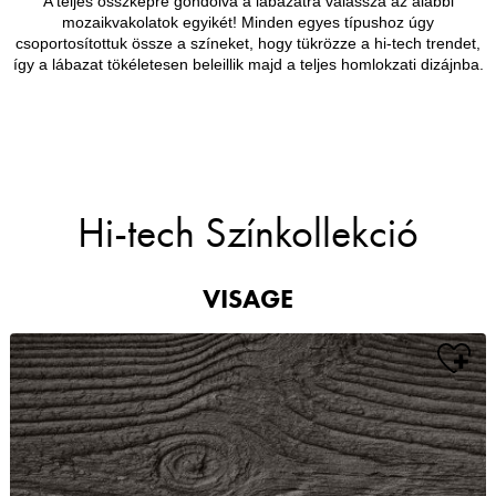
A teljes összképre gondolva a lábazatra válassza az alábbi
mozaikvakolatok egyikét! Minden egyes típushoz úgy
csoportosítottuk össze a színeket, hogy tükrözze a hi-tech trendet,
így a lábazat tökéletesen beleillik majd a teljes homlokzati dizájnba.
Hi-tech Színkollekció
VISAGE