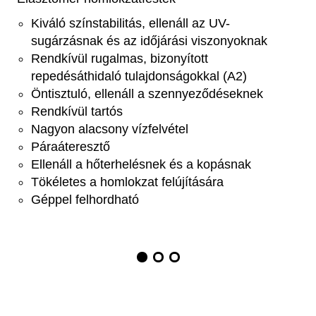
Kiváló színstabilitás, ellenáll az UV-
sugárzásnak és az időjárási viszonyoknak
Rendkívül rugalmas, bizonyított
repedésáthidaló tulajdonságokkal (A2)
Öntisztuló, ellenáll a szennyeződéseknek
Rendkívül tartós
Nagyon alacsony vízfelvétel
Páraáteresztő
Ellenáll a hőterhelésnek és a kopásnak
Tökéletes a homlokzat felújítására
Géppel felhordható
Item
1
of
3