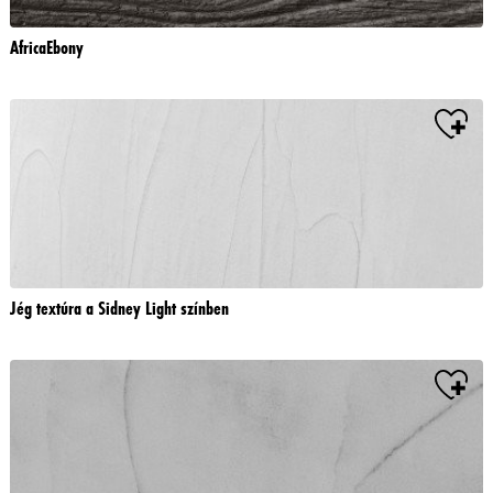
AfricaEbony
Jég textúra a Sidney Light színben