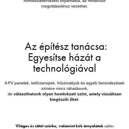
homlokzattervezési folyamatba, az rendkívüli
megoldásokhoz vezethet.
Az építész tanácsa:
Egyesítse házát a
technológiával
A PV panelek, tetőcserepek, hőszivattyúk és egyéb berendezések
színére nincs ráhatásunk,
de
választhatunk olyan homlokzati színt, amely vizuálisan
kiegészíti őket
.
Világos és sötét szürke, valamint kék árnyalatok
széles