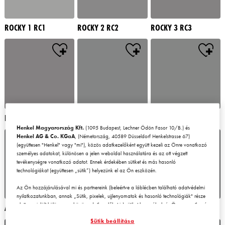
ROCKY 1 RC1
ROCKY 2 RC2
ROCKY 3 RC3
ROCKY 4 RC4
ROCKY 5 RC5
ROCKY 6 RC6
Henkel Magyarország Kft.
(1095 Budapest, Lechner Ödön Fasor 10/B.) és
Henkel AG & Co. KGaA
, (Németország, 40589 Düsseldorf Henkelstrasse 67)
(együttesen "Henkel" vagy "mi"), közös adatkezelőként együtt kezeli az Önre vonatkozó
személyes adatokat, különösen a jelen weboldal használatára és az ott végzett
tevékenységre vonatkozó adatot. Ennek érdekében sütiket és más hasonló
technológiákat (együttesen „sütik”) helyezünk el az Ön eszközén.
Az Ön hozzájárulásával mi és partnereink (beleértve a láblécben található adatvédelmi
nyilatkozatunkban, annak „Sütik, pixelek, ujjlenyomatok és hasonló technológiák" része
alatt megjelölt
külön
vagy
közös
adatkezelőket is) sütiket használunk és Önre vonatkozó
ALATAU 1 AU1
ALATAU 2 AU2
ALATAU 3 AU3
adatokat kezelünk a
weboldal teljesítményének mérésére és
Sütik beállítása
optimalizálására, a weboldal használatát javító funkciók biztosítására