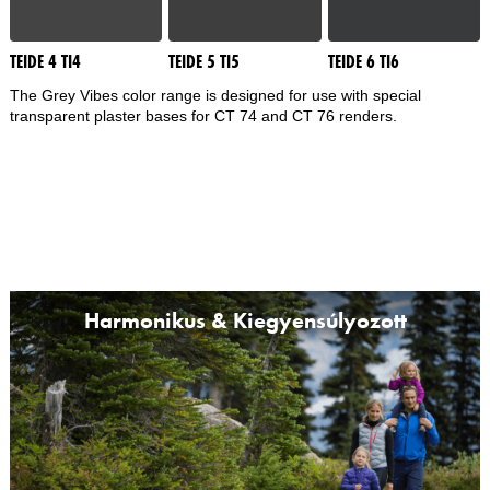
Ha az „Összes elutasítása” gombra kattint, akkor csak olyan sütiket használunk,
amelyek technikailag szükségesek ahhoz, hogy a weboldalt az Ön számára elérhetővé
tegyük.
TEIDE 4 TI4
TEIDE 5 TI5
TEIDE 6 TI6
The Grey Vibes color range is designed for use with special
transparent plaster bases for CT 74 and CT 76 renders.
Harmonikus & Kiegyensúlyozott