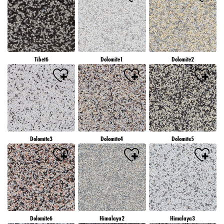
Tibet6
Dolomite1
Dolomite2
Dolomite3
Dolomite4
Dolomite5
Dolomite6
Himalaya2
Himalaya3