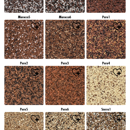
Morocco5
Morocco6
Peru1
Peru2
Peru3
Peru4
Peru5
Peru6
Sierra1