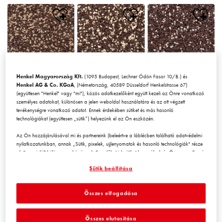
Henkel Magyarország Kft.
(1095 Budapest, Lechner Ödön Fasor 10/B.) és
Chile1
Chile2
Chile3
Henkel AG & Co. KGaA
, (Németország, 40589 Düsseldorf Henkelstrasse 67)
(együttesen "Henkel" vagy "mi"), közös adatkezelőként együtt kezeli az Önre vonatkozó
személyes adatokat, különösen a jelen weboldal használatára és az ott végzett
tevékenységre vonatkozó adatot. Ennek érdekében sütiket és más hasonló
technológiákat (együttesen „sütik”) helyezünk el az Ön eszközén.
Az Ön hozzájárulásával mi és partnereink (beleértve a láblécben található adatvédelmi
nyilatkozatunkban, annak „Sütik, pixelek, ujjlenyomatok és hasonló technológiák" része
alatt megjelölt
külön
vagy
közös
adatkezelőket is) sütiket használunk és Önre vonatkozó
Chile4
Chile5
Chile6
adatokat kezelünk a
weboldal teljesítményének mérésére és
Sütik beállítása
optimalizálására, a weboldal használatát javító funkciók biztosítására
és/vagy személyre szabott hirdetési tevékenység céljára
. Elemezzük a
weboldal Ön (illetve a cég, amelynek Ön az alkalmazásában áll) általi használatát,
Összes elfogadása
valamint a velünk folytatott kereskedelmi műveleteket, tevékenységeket, és ezek alapján
nyomon követjük termékeink harmadik fél weboldalán történő megvásárlását,
karbantartjuk az üzleti szereplőkre vonatkozó adatainkat, és egyéni profilokat hozunk
Összes elutasítása
létre Önről, amelyeket harmadik felektől és más weboldalakról származó adatokkal