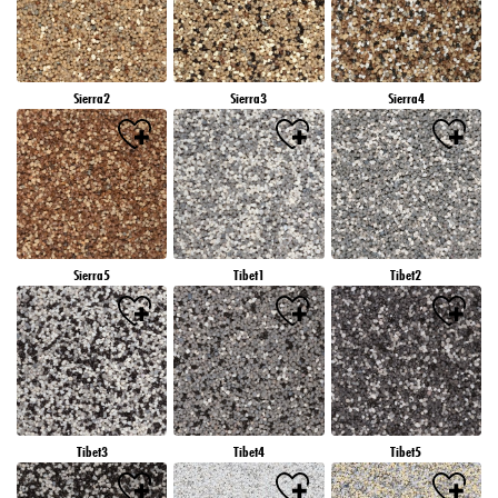
Sierra2
Sierra3
Sierra4
Sierra5
Tibet1
Tibet2
Tibet3
Tibet4
Tibet5