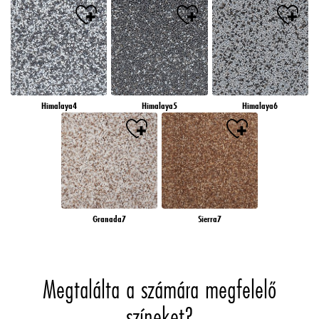
Himalaya4
Himalaya5
Himalaya6
Granada7
Sierra7
Megtalálta a számára megfelelő
színeket?