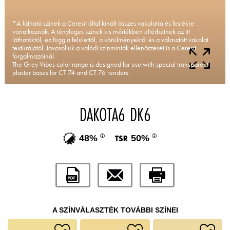
*A látható színek a Ceresit által kínált összes vakolatra és festékre
vonatkoznak. A tényleges színek kis mértékben eltérhetnek az itt
láthatóktól, ez függ a felülettől, a körülményektől és a választott vakolat
textúrájától. Javasoljuk a valódi színminták ellenőrzését is a Ceresit
forgalmazóinál.
The Grey Vibes color range is designed for use with special transparent
plaster bases for CT 74 and CT 76 renders.
DAKOTA6 DK6
48%
50%
A SZÍNVÁLASZTÉK TOVÁBBI SZÍNEI