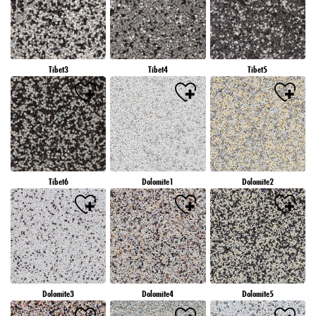
különösen azok tárolási időtartamáról, kérjük, tekintse meg az egyes sütikre vonatkozó
részletes információkat, amelyek az alábbi „Sütik beállítása” gombra kattintva érhetők
el.
Ha a „Sütik beállítása” gombra kattint, további információkat talál az adatainak
kezeléséről, a sütik használatáról, és a fenti célok szerint engedélyezheti azok
Tibet3
Tibet4
Tibet5
használatát. A „Összes elfogadása” gombra kattintva Ön hozzájárul a sütik
használatához, valamint személyes adatainak a fent említett célokra történő kezeléséhez.
Ha az „Összes elutasítása” gombra kattint, akkor csak olyan sütiket használunk,
amelyek technikailag szükségesek ahhoz, hogy a weboldalt az Ön számára elérhetővé
tegyük.
Tibet6
Dolomite1
Dolomite2
Dolomite3
Dolomite4
Dolomite5