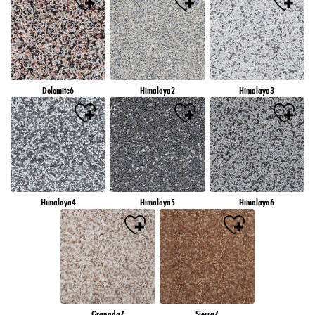
Dolomite6
Himalaya2
Himalaya3
Himalaya4
Himalaya5
Himalaya6
Granada7
Sierra7