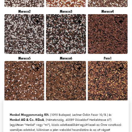
Morocco2
Morocco3
Morocco4
Morocco5
Morocco6
Peru1
Peru2
Peru3
Peru4
Henkel Magyarország Kft.
(1095 Budapest, Lechner Ödön Fasor 10/B.) és
Henkel AG & Co. KGaA
, (Németország, 40589 Düsseldorf Henkelstrasse 67)
(együttesen "Henkel" vagy "mi"), közös adatkezelőként együtt kezeli az Önre vonatkozó
személyes adatokat, különösen a jelen weboldal használatára és az ott végzett