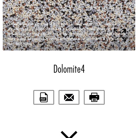
*A látható színek a Ceresit által kínált összes vakolatra és festékre
vonatkoznak. A tényleges színek kis mértékben eltérhetnek az itt
láthatóktól, ez függ a felülettől, a körülményektől és a választott vakolat
textúrájától. Javasoljuk a valódi színminták ellenőrzését is a Ceresit
forgalmazóinál.
Dolomite4