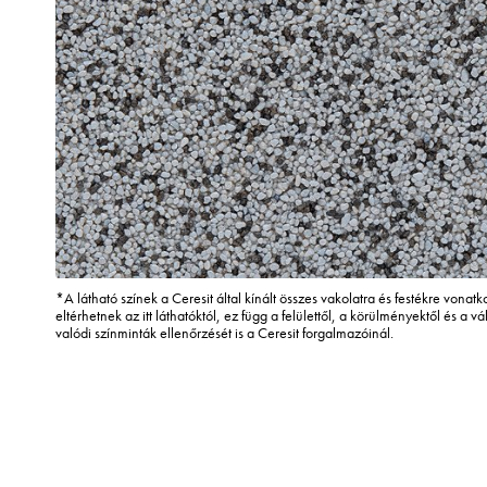
*A látható színek a Ceresit által kínált összes vakolatra és festékre vona
eltérhetnek az itt láthatóktól, ez függ a felülettől, a körülményektől és a vál
valódi színminták ellenőrzését is a Ceresit forgalmazóinál.