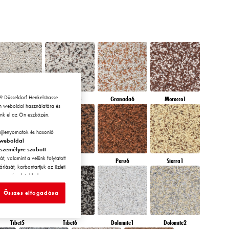
 Düsseldorf Henkelstrasse
Granada3
Granada4
Granada6
Morocco1
en weboldal használatára és
zünk el az Ön eszközén.
ujjlenyomatok és hasonló
weboldal
 személyre szabott
, valamint a velünk folytatott
Peru4
Peru5
Peru6
Sierra1
ását, karbantartjuk az üzleti
zármazó adatokkal
n háztartásához rendelt
ör alapján) ezen a
Összes elfogadása
okat.
k, ujjlenyomatok és hasonló
Tibet5
Tibet6
Dolomite1
Dolomite2
sa” menüpont alatt elutasítja