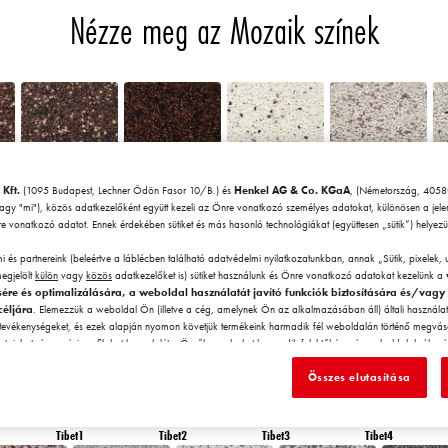
Nézze meg az Mozaik színek
 Kft.
(1095 Budapest, Lechner Ödön Fasor 10/B.) és
Henkel AG & Co. KGaA
, (Németország, 40589
Chile5
Chile6
Granada1
Granada2
vagy "mi"), közös adatkezelőként együtt kezeli az Önre vonatkozó személyes adatokat, különösen a jel
gre vonatkozó adatot. Ennek érdekében sütiket és más hasonló technológiákat (együttesen „sütik”) helye
 és partnereink (beleértve a láblécben található adatvédelmi nyilatkozatunkban, annak „Sütik, pixelek, 
megjelölt
külön
vagy
közös
adatkezelőket is) sütiket használunk és Önre vonatkozó adatokat kezelünk a
sére és optimalizálására, a weboldal használatát javító funkciók biztosítására és/vagy
céljára
. Elemezzük a weboldal Ön (illetve a cég, amelynek Ön az alkalmazásában áll) általi használatát
Morocco6
Peru1
Peru2
Peru3
 tevékenységeket, és ezek alapján nyomon követjük termékeink harmadik fél weboldalán történő megvásárl
tainkat, és egyéni profilokat hozunk létre Önről, amelyeket harmadik felektől és más weboldalakról s
 profilokat személyre szabott hirdetési tevékenységre használjuk, különösen arra, hogy az Ön vagy az Ö
n számára érdekes hirdetéseket jelenítsünk meg (például az Ön tekintetében beazonosított érdeklődési k
Összes elutasítása
dik féltől származó) médiában valamint, hogy mérjük a reklámkampányok sikerét és optimalizáljuk az
ásáról további információkat talál a láblécben található adatvédelmi nyilatkozatunkban („Sütik, pixele
Tibet1
Tibet2
Tibet3
Tibet4
). Ön a jövőre nézve bármikor visszavonhatja a hozzájárulását, ha a láblécben található „Sütik beállítá