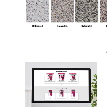
a sütik használatát webold
meg az egyes sütikre vonat
Ha a „Sütik beállítása” go
használatát. A „Összes el
kezeléséhez. Ha az „Össze
Dolomite3
Dolomite4
Dolomite5
Ön számára elérhetővé te