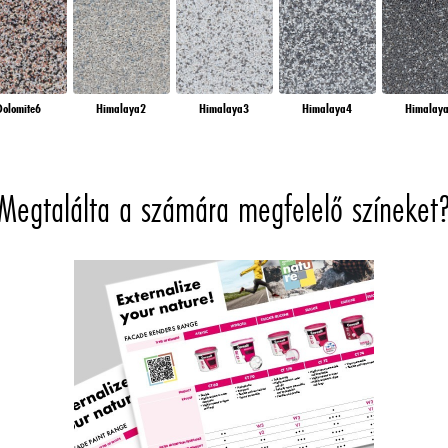
alunkon. A weboldalon használt sütikkel kapcsolatos további információkért, különösen azok tárolási idő
kozó részletes információkat, amelyek az alábbi „Sütik beállítása” gombra kattintva érhetők el.
mbra kattint, további információkat talál az adatainak kezeléséről, a sütik használatáról, és a fenti célo
fogadása” gombra kattintva Ön hozzájárul a sütik használatához, valamint személyes adatainak a fent em
s elutasítása” gombra kattint, akkor csak olyan sütiket használunk, amelyek technikailag szükségesek
Dolomite6
Himalaya2
Himalaya3
Himalaya4
Himalay
gyük.
Megtalálta a számára megfelelő színeket