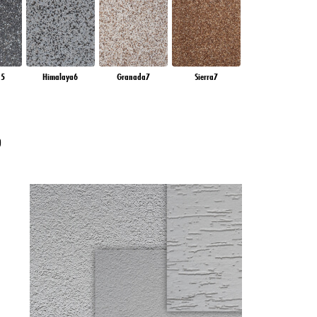
tartamáról, kérjük, tekintse
k szerint engedélyezheti azok
lített célokra történő
 ahhoz, hogy a weboldalt az
a5
Himalaya6
Granada7
Sierra7
?