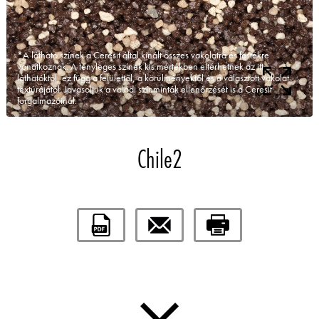
*A látható színek a Ceresit által kínált összes vakolatra és festékre
vonatkoznak. A tényleges színek kis mértékben eltérhetnek az itt
láthatóktól, ez függ a felülettől, a körülményektől és a választott vakolat
textúrájától. Javasoljuk a valódi színminták ellenőrzését is a Ceresit
forgalmazóinál.
Chile2