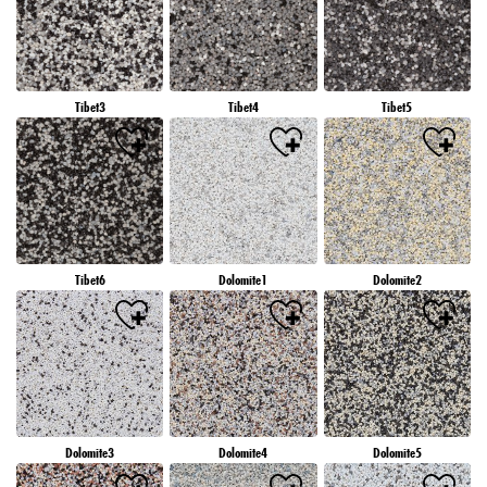
különösen azok tárolási időtartamáról, kérjük, tekintse meg az egyes sütikre vonatkozó
részletes információkat, amelyek az alábbi „Sütik beállítása” gombra kattintva érhetők
el.
Ha a „Sütik beállítása” gombra kattint, további információkat talál az adatainak
kezeléséről, a sütik használatáról, és a fenti célok szerint engedélyezheti azok
Tibet3
Tibet4
Tibet5
használatát. A „Összes elfogadása” gombra kattintva Ön hozzájárul a sütik
használatához, valamint személyes adatainak a fent említett célokra történő kezeléséhez.
Ha az „Összes elutasítása” gombra kattint, akkor csak olyan sütiket használunk,
amelyek technikailag szükségesek ahhoz, hogy a weboldalt az Ön számára elérhetővé
tegyük.
Tibet6
Dolomite1
Dolomite2
Dolomite3
Dolomite4
Dolomite5