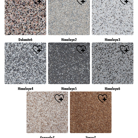
Dolomite6
Himalaya2
Himalaya3
Himalaya4
Himalaya5
Himalaya6
Granada7
Sierra7