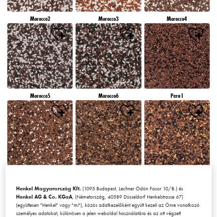
Morocco2
Morocco3
Morocco4
Morocco5
Morocco6
Peru1
Peru2
Peru3
Peru4
Henkel Magyarország Kft.
(1095 Budapest, Lechner Ödön Fasor 10/B.) és
Henkel AG & Co. KGaA
, (Németország, 40589 Düsseldorf Henkelstrasse 67)
(együttesen "Henkel" vagy "mi"), közös adatkezelőként együtt kezeli az Önre vonatkozó
személyes adatokat, különösen a jelen weboldal használatára és az ott végzett