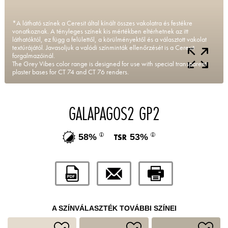
*A látható színek a Ceresit által kínált összes vakolatra és festékre
vonatkoznak. A tényleges színek kis mértékben eltérhetnek az itt
láthatóktól, ez függ a felülettől, a körülményektől és a választott vakolat
textúrájától. Javasoljuk a valódi színminták ellenőrzését is a Ceresit
forgalmazóinál.
The Grey Vibes color range is designed for use with special transparent
plaster bases for CT 74 and CT 76 renders.
GALAPAGOS2 GP2
58%
53%
A SZÍNVÁLASZTÉK TOVÁBBI SZÍNEI