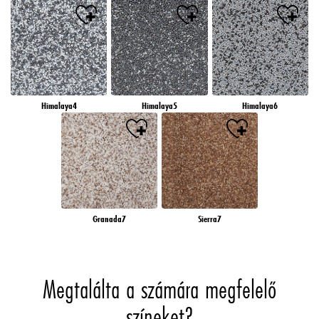
Himalaya4
Himalaya5
Himalaya6
Granada7
Sierra7
Megtalálta a számára megfelelő
színeket?