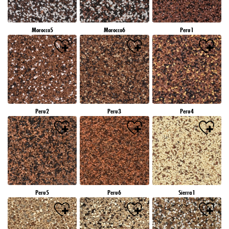
Morocco5
Morocco6
Peru1
Peru2
Peru3
Peru4
Peru5
Peru6
Sierra1