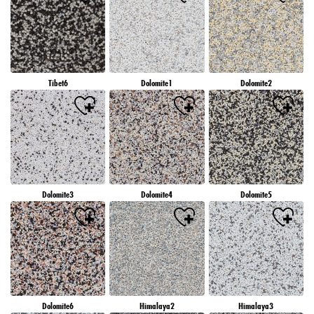
Tibet6
Dolomite1
Dolomite2
Dolomite3
Dolomite4
Dolomite5
Dolomite6
Himalaya2
Himalaya3