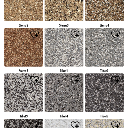
Sierra2
Sierra3
Sierra4
Sierra5
Tibet1
Tibet2
Tibet3
Tibet4
Tibet5