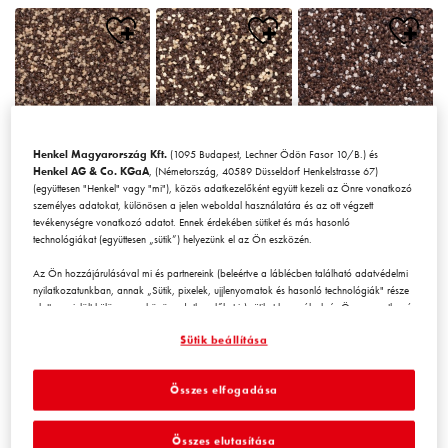
Henkel Magyarország Kft.
(1095 Budapest, Lechner Ödön Fasor 10/B.) és
Chile1
Chile2
Chile3
Henkel AG & Co. KGaA
, (Németország, 40589 Düsseldorf Henkelstrasse 67)
(együttesen "Henkel" vagy "mi"), közös adatkezelőként együtt kezeli az Önre vonatkozó
személyes adatokat, különösen a jelen weboldal használatára és az ott végzett
tevékenységre vonatkozó adatot. Ennek érdekében sütiket és más hasonló
technológiákat (együttesen „sütik”) helyezünk el az Ön eszközén.
Az Ön hozzájárulásával mi és partnereink (beleértve a láblécben található adatvédelmi
nyilatkozatunkban, annak „Sütik, pixelek, ujjlenyomatok és hasonló technológiák" része
alatt megjelölt
külön
vagy
közös
adatkezelőket is) sütiket használunk és Önre vonatkozó
Chile4
Chile5
Chile6
adatokat kezelünk a
weboldal teljesítményének mérésére és
Sütik beállítása
optimalizálására, a weboldal használatát javító funkciók biztosítására
és/vagy személyre szabott hirdetési tevékenység céljára
. Elemezzük a
weboldal Ön (illetve a cég, amelynek Ön az alkalmazásában áll) általi használatát,
Összes elfogadása
valamint a velünk folytatott kereskedelmi műveleteket, tevékenységeket, és ezek alapján
nyomon követjük termékeink harmadik fél weboldalán történő megvásárlását,
karbantartjuk az üzleti szereplőkre vonatkozó adatainkat, és egyéni profilokat hozunk
Összes elutasítása
létre Önről, amelyeket harmadik felektől és más weboldalakról származó adatokkal