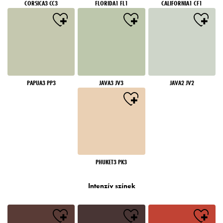
CORSICA3 CC3
FLORIDA1 FL1
CALIFORNIA1 CF1
PAPUA3 PP3
JAVA3 JV3
JAVA2 JV2
PHUKET3 PK3
Intenzív színek