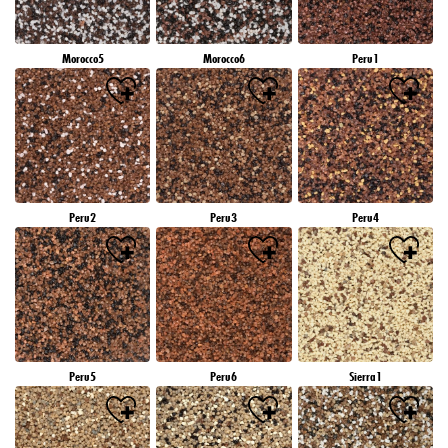
Morocco5
Morocco6
Peru1
Peru2
Peru3
Peru4
Peru5
Peru6
Sierra1