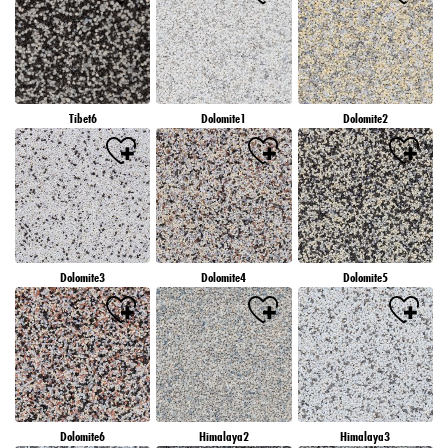
Tibet6
Dolomite1
Dolomite2
Dolomite3
Dolomite4
Dolomite5
Dolomite6
Himalaya2
Himalaya3