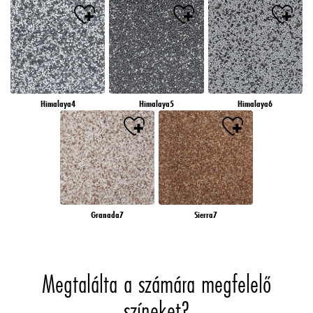
Himalaya4
Himalaya5
Himalaya6
Granada7
Sierra7
Megtalálta a számára megfelelő
színeket?