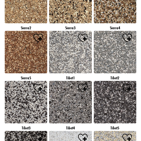
Sierra2
Sierra3
Sierra4
Sierra5
Tibet1
Tibet2
Tibet3
Tibet4
Tibet5