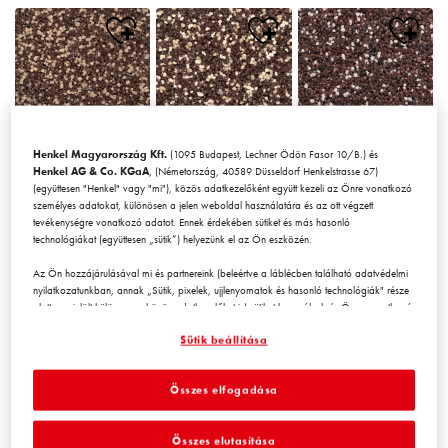
Henkel Magyarország Kft.
(1095 Budapest, Lechner Ödön Fasor 10/B.) és
Chile1
Chile2
Chile3
Henkel AG & Co. KGaA
, (Németország, 40589 Düsseldorf Henkelstrasse 67)
(együttesen "Henkel" vagy "mi"), közös adatkezelőként együtt kezeli az Önre vonatkozó
személyes adatokat, különösen a jelen weboldal használatára és az ott végzett
tevékenységre vonatkozó adatot. Ennek érdekében sütiket és más hasonló
technológiákat (együttesen „sütik”) helyezünk el az Ön eszközén.
Az Ön hozzájárulásával mi és partnereink (beleértve a láblécben található adatvédelmi
nyilatkozatunkban, annak „Sütik, pixelek, ujjlenyomatok és hasonló technológiák" része
alatt megjelölt
külön
vagy
közös
adatkezelőket is) sütiket használunk és Önre vonatkozó
Chile4
Chile5
Chile6
adatokat kezelünk a
weboldal teljesítményének mérésére és
Sütik beállítása
optimalizálására, a weboldal használatát javító funkciók biztosítására
és/vagy személyre szabott hirdetési tevékenység céljára
. Elemezzük a
weboldal Ön (illetve a cég, amelynek Ön az alkalmazásában áll) általi használatát,
Összes elfogadása
valamint a velünk folytatott kereskedelmi műveleteket, tevékenységeket, és ezek alapján
nyomon követjük termékeink harmadik fél weboldalán történő megvásárlását,
karbantartjuk az üzleti szereplőkre vonatkozó adatainkat, és egyéni profilokat hozunk
Összes elutasítása
létre Önről, amelyeket harmadik felektől és más weboldalakról származó adatokkal