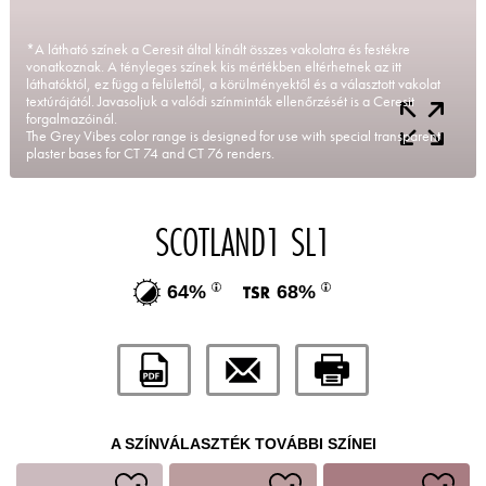
*A látható színek a Ceresit által kínált összes vakolatra és festékre
vonatkoznak. A tényleges színek kis mértékben eltérhetnek az itt
láthatóktól, ez függ a felülettől, a körülményektől és a választott vakolat
textúrájától. Javasoljuk a valódi színminták ellenőrzését is a Ceresit
forgalmazóinál.
The Grey Vibes color range is designed for use with special transparent
plaster bases for CT 74 and CT 76 renders.
SCOTLAND1 SL1
64%
68%
A SZÍNVÁLASZTÉK TOVÁBBI SZÍNEI