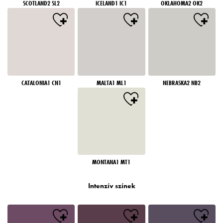
SCOTLAND2 SL2
ICELAND1 IC1
OKLAHOMA2 OK2
CATALONIA1 CN1
MALTA1 ML1
NEBRASKA2 NB2
MONTANA1 MT1
Intenzív színek