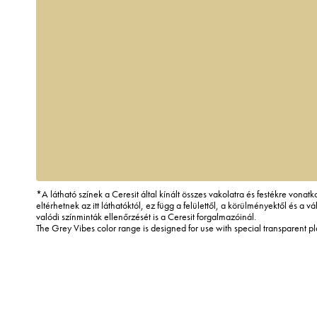
*A látható színek a Ceresit által kínált összes vakolatra és festékre vona
eltérhetnek az itt láthatóktól, ez függ a felülettől, a körülményektől és a vál
valódi színminták ellenőrzését is a Ceresit forgalmazóinál.
The Grey Vibes color range is designed for use with special transparent p