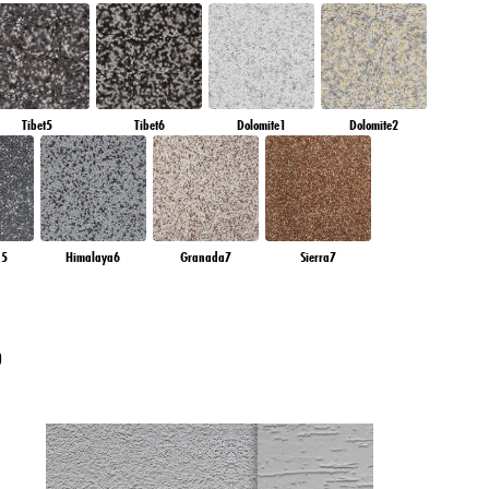
Tibet5
Tibet6
Dolomite1
Dolomite2
a5
Himalaya6
Granada7
Sierra7
?