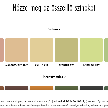
Nézze meg az összeillő színeket
Colours
MADAGASCAR4 MG4
CRETE4 CT4
CEYLON4 CY4
BORNEO2 BR2
Intenzív színek
 Kft.
(1095 Budapest, Lechner Ödön Fasor 10/B.) és
Henkel AG & Co. KGaA
, (Németország, 40589
vagy "mi"), közös adatkezelőként együtt kezeli az Önre vonatkozó személyes adatokat, különösen a jel