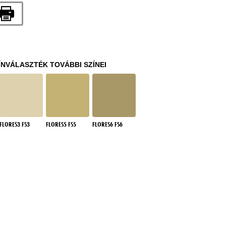
ÍNVÁLASZTÉK TOVÁBBI SZÍNEI
FLORES3 FS3
FLORES5 FS5
FLORES6 FS6