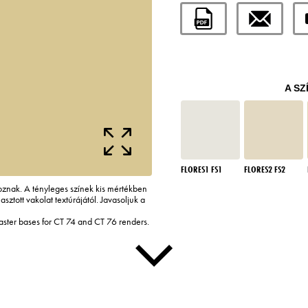
A SZ
FLORES1 FS1
FLORES2 FS2
tkoznak. A tényleges színek kis mértékben
asztott vakolat textúrájától. Javasoljuk a
laster bases for CT 74 and CT 76 renders.