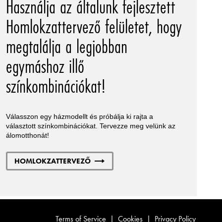
Használja az általunk fejlesztett
Homlokzattervező felületet, hogy
megtalálja a legjobban
egymáshoz illő
színkombinációkat!
Válasszon egy házmodellt és próbálja ki rajta a
választott színkombinációkat. Tervezze meg velünk az
álomotthonát!
HOMLOKZATTERVEZŐ
Terms of Service
|
Cookies
|
Privacy Policy