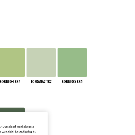
BORNEO4 BR4
TOSKANA2 TK2
BORNEO5 BR5
 Düsseldorf Henkelstrasse
en weboldal használatára és