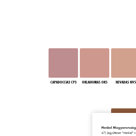
CAPADOCCIA3 CP3
OKLAHOMA5 OK5
NEVADA5 NV5
Henkel Magyarország
67) (együttesen "Henkel" 