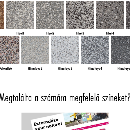
Tibet1
Tibet2
Tibet3
Tibet4
Dolomite6
Himalaya2
Himalaya3
Himalaya4
Himalay
Megtalálta a számára megfelelő színeket