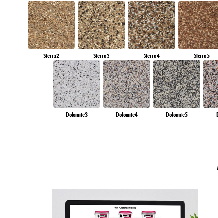
Sierra2
Sierra3
Sierra4
Sierra5
Dolomite3
Dolomite4
Dolomite5