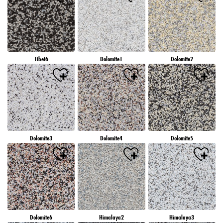
Tibet6
Dolomite1
Dolomite2
Dolomite3
Dolomite4
Dolomite5
Dolomite6
Himalaya2
Himalaya3