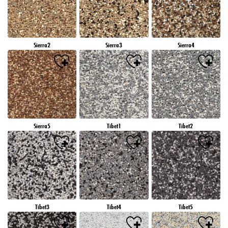
Sierra2
Sierra3
Sierra4
Sierra5
Tibet1
Tibet2
Tibet3
Tibet4
Tibet5