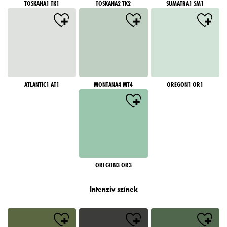
TOSKANA1 TK1
TOSKANA2 TK2
SUMATRA1 SM1
ATLANTIC1 AT1
MONTANA4 MT4
OREGON1 OR1
OREGON3 OR3
Intenzív színek