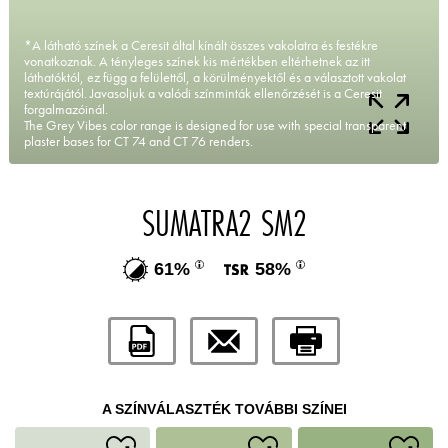
*A látható színek a Ceresit által kínált összes vakolatra és festékre
vonatkoznak. A tényleges színek kis mértékben eltérhetnek az itt
láthatóktól, ez függ a felülettől, a körülményektől és a választott vakolat
textúrájától. Javasoljuk a valódi színminták ellenőrzését is a Ceresit
forgalmazóinál.
The Grey Vibes color range is designed for use with special transparent
plaster bases for CT 74 and CT 76 renders.
SUMATRA2 SM2
61%
58%
A SZÍNVÁLASZTÉK TOVÁBBI SZÍNEI