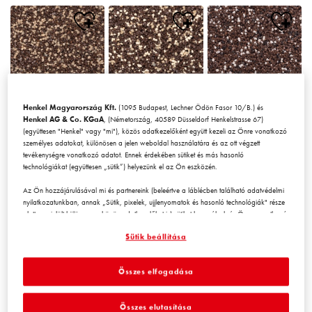
Henkel Magyarország Kft.
(1095 Budapest, Lechner Ödön Fasor 10/B.) és
Chile1
Chile2
Chile3
Henkel AG & Co. KGaA
, (Németország, 40589 Düsseldorf Henkelstrasse 67)
(együttesen "Henkel" vagy "mi"), közös adatkezelőként együtt kezeli az Önre vonatkozó
személyes adatokat, különösen a jelen weboldal használatára és az ott végzett
tevékenységre vonatkozó adatot. Ennek érdekében sütiket és más hasonló
technológiákat (együttesen „sütik”) helyezünk el az Ön eszközén.
Az Ön hozzájárulásával mi és partnereink (beleértve a láblécben található adatvédelmi
nyilatkozatunkban, annak „Sütik, pixelek, ujjlenyomatok és hasonló technológiák" része
alatt megjelölt
külön
vagy
közös
adatkezelőket is) sütiket használunk és Önre vonatkozó
Chile4
Chile5
Chile6
adatokat kezelünk a
weboldal teljesítményének mérésére és
Sütik beállítása
optimalizálására, a weboldal használatát javító funkciók biztosítására
és/vagy személyre szabott hirdetési tevékenység céljára
. Elemezzük a
weboldal Ön (illetve a cég, amelynek Ön az alkalmazásában áll) általi használatát,
Összes elfogadása
valamint a velünk folytatott kereskedelmi műveleteket, tevékenységeket, és ezek alapján
nyomon követjük termékeink harmadik fél weboldalán történő megvásárlását,
karbantartjuk az üzleti szereplőkre vonatkozó adatainkat, és egyéni profilokat hozunk
Összes elutasítása
létre Önről, amelyeket harmadik felektől és más weboldalakról származó adatokkal