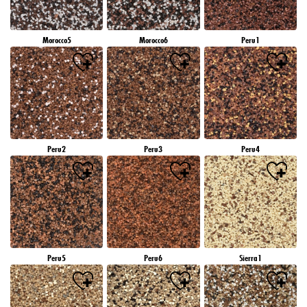
Morocco5
Morocco6
Peru1
Peru2
Peru3
Peru4
Peru5
Peru6
Sierra1