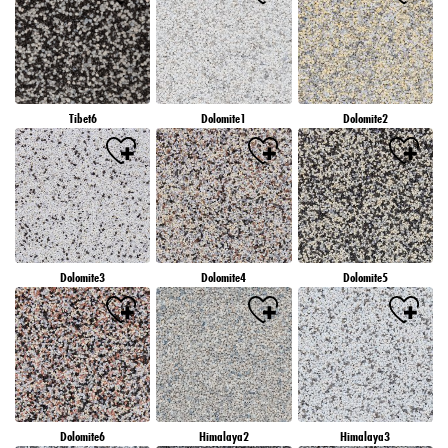
Tibet6
Dolomite1
Dolomite2
Dolomite3
Dolomite4
Dolomite5
Dolomite6
Himalaya2
Himalaya3