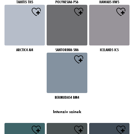
TAHITI5 TH5
POLYNESIA6 PS6
HAWAII5 HW5
ARCTIC4 AI4
SANTORINI6 SN6
ICELAND5 IC5
BERMUDAS4 BM4
Intenzív színek