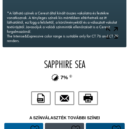
*A látható színek a Ceresit által kínált összes vakolatra és festékre
vonatkoznak. A tényleges színek kis mértékben eltérhetnek az itt
láthatóktól, ez függ a felülettől, a körülményektől és a választott vakolat
textúrájától. Javasoljuk a valódi színminták ellenőrzését is a Ceresit
forgalmazóinál.
The Intense&Expressive color range is suitable only for CT 76 and CT 79
renders.
SAPPHIRE SEA
7%
A SZÍNVÁLASZTÉK TOVÁBBI SZÍNEI