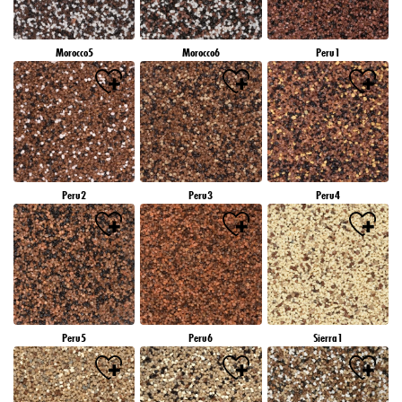
Morocco5
Morocco6
Peru1
Peru2
Peru3
Peru4
Peru5
Peru6
Sierra1