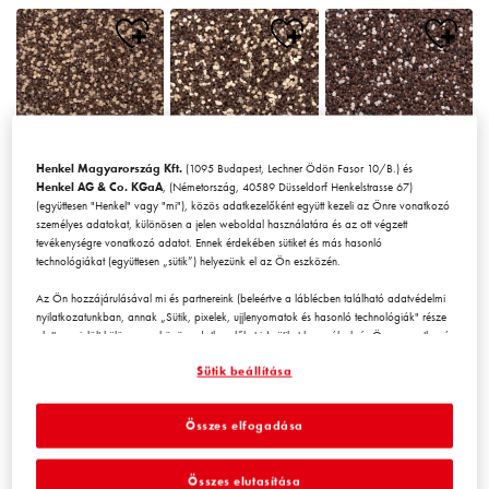
Henkel Magyarország Kft.
(1095 Budapest, Lechner Ödön Fasor 10/B.) és
Chile1
Chile2
Chile3
Henkel AG & Co. KGaA
, (Németország, 40589 Düsseldorf Henkelstrasse 67)
(együttesen "Henkel" vagy "mi"), közös adatkezelőként együtt kezeli az Önre vonatkozó
személyes adatokat, különösen a jelen weboldal használatára és az ott végzett
tevékenységre vonatkozó adatot. Ennek érdekében sütiket és más hasonló
technológiákat (együttesen „sütik”) helyezünk el az Ön eszközén.
Az Ön hozzájárulásával mi és partnereink (beleértve a láblécben található adatvédelmi
nyilatkozatunkban, annak „Sütik, pixelek, ujjlenyomatok és hasonló technológiák" része
alatt megjelölt
külön
vagy
közös
adatkezelőket is) sütiket használunk és Önre vonatkozó
Chile4
Chile5
Chile6
adatokat kezelünk a
weboldal teljesítményének mérésére és
Sütik beállítása
optimalizálására, a weboldal használatát javító funkciók biztosítására
és/vagy személyre szabott hirdetési tevékenység céljára
. Elemezzük a
weboldal Ön (illetve a cég, amelynek Ön az alkalmazásában áll) általi használatát,
Összes elfogadása
valamint a velünk folytatott kereskedelmi műveleteket, tevékenységeket, és ezek alapján
nyomon követjük termékeink harmadik fél weboldalán történő megvásárlását,
karbantartjuk az üzleti szereplőkre vonatkozó adatainkat, és egyéni profilokat hozunk
Összes elutasítása
létre Önről, amelyeket harmadik felektől és más weboldalakról származó adatokkal