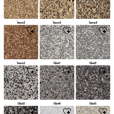
Sierra2
Sierra3
Sierra4
Sierra5
Tibet1
Tibet2
Tibet3
Tibet4
Tibet5