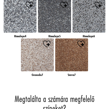
Himalaya4
Himalaya5
Himalaya6
Granada7
Sierra7
Megtalálta a számára megfelelő
színeket?