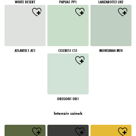
WHITE DESERT
PAPUA1 PP1
LANZAROTE2 LN2
ATLANTIC1 AT1
CELEBES1 CS1
MONTANA4 MT4
OREGON1 OR1
Intenzív színek