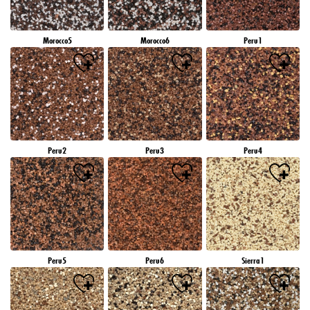
Morocco5
Morocco6
Peru1
Peru2
Peru3
Peru4
Peru5
Peru6
Sierra1