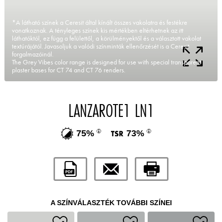
*A látható színek a Ceresit által kínált összes vakolatra és festékre
vonatkoznak. A tényleges színek kis mértékben eltérhetnek az itt
láthatóktól, ez függ a felülettől, a körülményektől és a választott vakolat
textúrájától. Javasoljuk a valódi színminták ellenőrzését is a Ceresit
forgalmazóinál.
The Grey Vibes color range is designed for use with special transparent
plaster bases for CT 74 and CT 76 renders.
LANZAROTE1 LN1
75%
73%
A SZÍNVÁLASZTÉK TOVÁBBI SZÍNEI