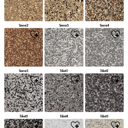
Sierra2
Sierra3
Sierra4
Sierra5
Tibet1
Tibet2
Tibet3
Tibet4
Tibet5