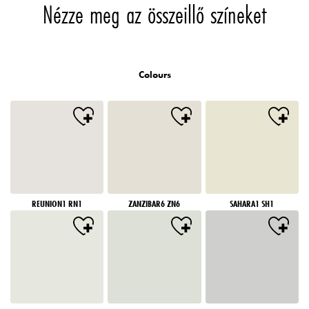
Nézze meg az összeillő színeket
Colours
REUNION1 RN1
ZANZIBAR6 ZN6
SAHARA1 SH1