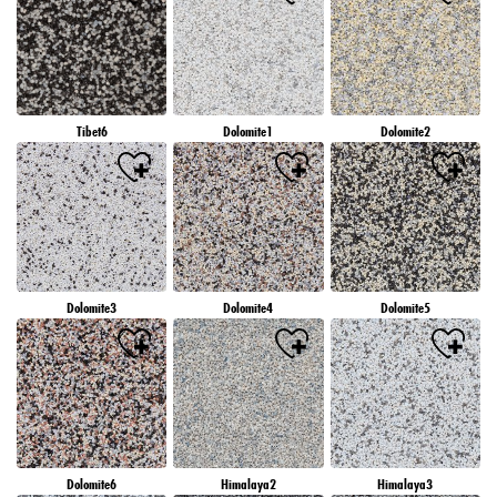
Tibet6
Dolomite1
Dolomite2
Dolomite3
Dolomite4
Dolomite5
Dolomite6
Himalaya2
Himalaya3