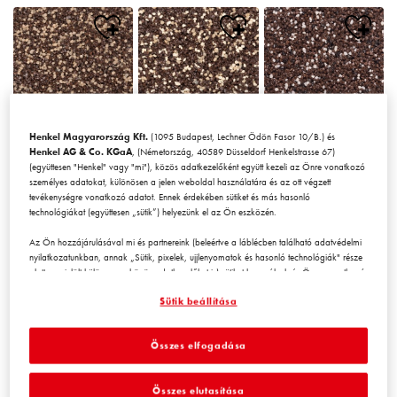
Henkel Magyarország Kft.
(1095 Budapest, Lechner Ödön Fasor 10/B.) és
Chile1
Chile2
Chile3
Henkel AG & Co. KGaA
, (Németország, 40589 Düsseldorf Henkelstrasse 67)
(együttesen "Henkel" vagy "mi"), közös adatkezelőként együtt kezeli az Önre vonatkozó
személyes adatokat, különösen a jelen weboldal használatára és az ott végzett
tevékenységre vonatkozó adatot. Ennek érdekében sütiket és más hasonló
technológiákat (együttesen „sütik”) helyezünk el az Ön eszközén.
Az Ön hozzájárulásával mi és partnereink (beleértve a láblécben található adatvédelmi
nyilatkozatunkban, annak „Sütik, pixelek, ujjlenyomatok és hasonló technológiák" része
alatt megjelölt
külön
vagy
közös
adatkezelőket is) sütiket használunk és Önre vonatkozó
Chile4
Chile5
Chile6
adatokat kezelünk a
weboldal teljesítményének mérésére és
Sütik beállítása
optimalizálására, a weboldal használatát javító funkciók biztosítására
és/vagy személyre szabott hirdetési tevékenység céljára
. Elemezzük a
weboldal Ön (illetve a cég, amelynek Ön az alkalmazásában áll) általi használatát,
Összes elfogadása
valamint a velünk folytatott kereskedelmi műveleteket, tevékenységeket, és ezek alapján
nyomon követjük termékeink harmadik fél weboldalán történő megvásárlását,
karbantartjuk az üzleti szereplőkre vonatkozó adatainkat, és egyéni profilokat hozunk
Összes elutasítása
létre Önről, amelyeket harmadik felektől és más weboldalakról származó adatokkal