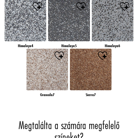
Himalaya4
Himalaya5
Himalaya6
Granada7
Sierra7
Megtalálta a számára megfelelő
színeket?