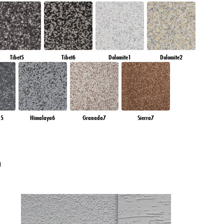
Tibet5
Tibet6
Dolomite1
Dolomite2
a5
Himalaya6
Granada7
Sierra7
?