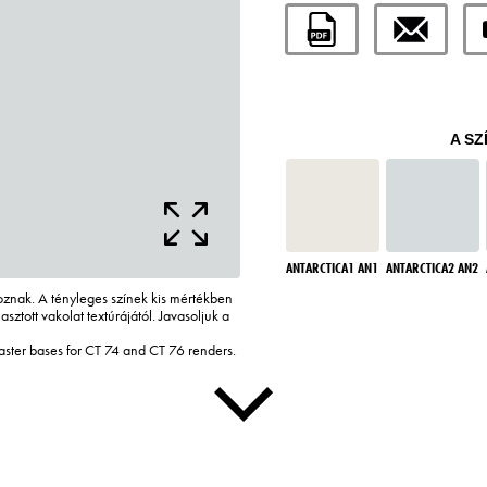
A SZ
ANTARCTICA1 AN1
ANTARCTICA2 AN2
tkoznak. A tényleges színek kis mértékben
asztott vakolat textúrájától. Javasoljuk a
laster bases for CT 74 and CT 76 renders.