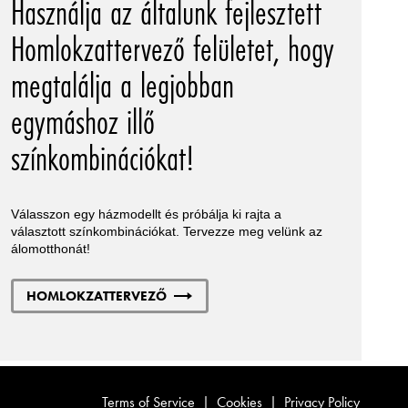
Használja az általunk fejlesztett
Homlokzattervező felületet, hogy
megtalálja a legjobban
egymáshoz illő
színkombinációkat!
Válasszon egy házmodellt és próbálja ki rajta a
választott színkombinációkat. Tervezze meg velünk az
álomotthonát!
HOMLOKZATTERVEZŐ
Terms of Service
|
Cookies
|
Privacy Policy