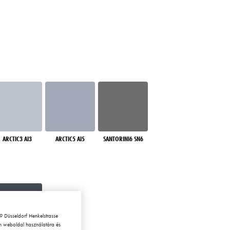
ARCTIC3 AI3
ARCTIC5 AI5
SANTORINI6 SN6
 Düsseldorf Henkelstrasse
en weboldal használatára és