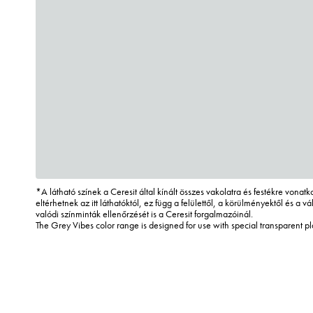
*A látható színek a Ceresit által kínált összes vakolatra és festékre vona
eltérhetnek az itt láthatóktól, ez függ a felülettől, a körülményektől és a vál
valódi színminták ellenőrzését is a Ceresit forgalmazóinál.
The Grey Vibes color range is designed for use with special transparent p