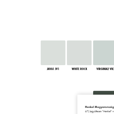
JAVA1 JV1
WHITE ROCK
VIRGINIA2 VR
Henkel Magyarország
67) (együttesen "Henkel" 