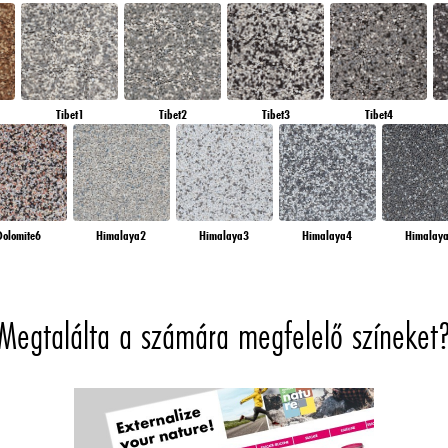
Tibet1
Tibet2
Tibet3
Tibet4
Dolomite6
Himalaya2
Himalaya3
Himalaya4
Himalay
Megtalálta a számára megfelelő színeket