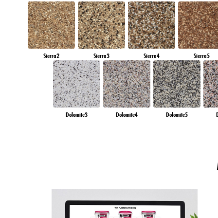
Sierra2
Sierra3
Sierra4
Sierra5
Dolomite3
Dolomite4
Dolomite5