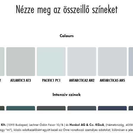
Nézze meg az összeillő színeket
Colours
2
ATLANTIC3 AT3
PACIFIC1 PC1
ANTARCTICA2 AN2
ANTARCTICA5 AN5
Intenzív színek
 Kft.
(1095 Budapest, Lechner Ödön Fasor 10/B.) és
Henkel AG & Co. KGaA
, (Németország, 40589
vagy "mi"), közös adatkezelőként együtt kezeli az Önre vonatkozó személyes adatokat, különösen a jel