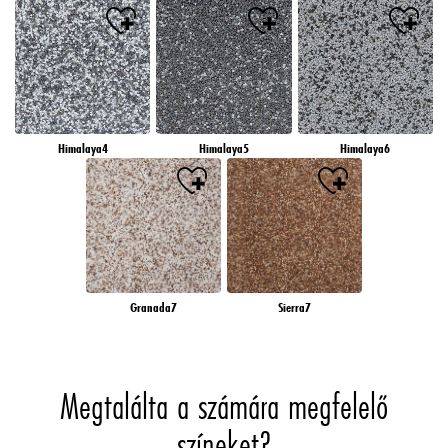
Himalaya4
Himalaya5
Himalaya6
Granada7
Sierra7
Megtalálta a számára megfelelő
színeket?