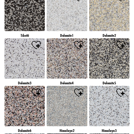
Tibet6
Dolomite1
Dolomite2
Dolomite3
Dolomite4
Dolomite5
Dolomite6
Himalaya2
Himalaya3