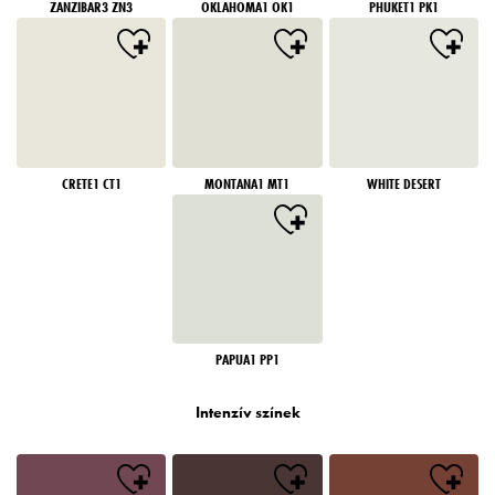
ZANZIBAR3 ZN3
OKLAHOMA1 OK1
PHUKET1 PK1
CRETE1 CT1
MONTANA1 MT1
WHITE DESERT
PAPUA1 PP1
Intenzív színek