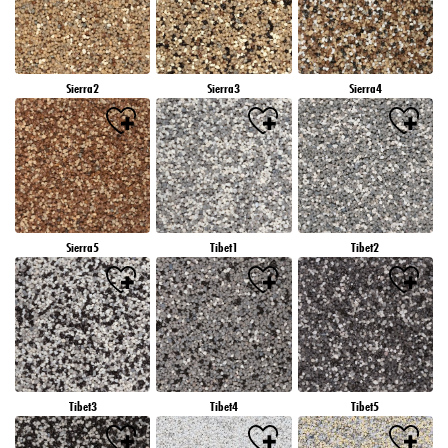
Sierra2
Sierra3
Sierra4
Sierra5
Tibet1
Tibet2
Tibet3
Tibet4
Tibet5