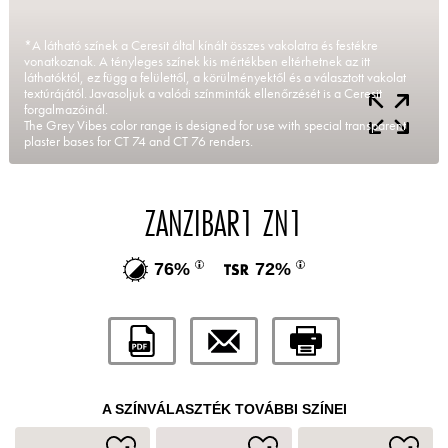
*A látható színek a Ceresit által kínált összes vakolatra és festékre
vonatkoznak. A tényleges színek kis mértékben eltérhetnek az itt
láthatóktól, ez függ a felülettől, a körülményektől és a választott vakolat
textúrájától. Javasoljuk a valódi színminták ellenőrzését is a Ceresit
forgalmazóinál.
The Grey Vibes color range is designed for use with special transparent
plaster bases for CT 74 and CT 76 renders.
ZANZIBAR1 ZN1
76%
72%
A SZÍNVÁLASZTÉK TOVÁBBI SZÍNEI