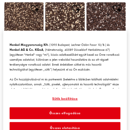
Henkel Magyarország Kft.
(1095 Budapest, Lechner Ödön Fasor 10/B.) és
Chile1
Chile2
Chile3
Henkel AG & Co. KGaA
, (Németország, 40589 Düsseldorf Henkelstrasse 67)
(együttesen "Henkel" vagy "mi"), közös adatkezelőként együtt kezeli az Önre vonatkozó
személyes adatokat, különösen a jelen weboldal használatára és az ott végzett
tevékenységre vonatkozó adatot. Ennek érdekében sütiket és más hasonló
technológiákat (együttesen „sütik”) helyezünk el az Ön eszközén.
Az Ön hozzájárulásával mi és partnereink (beleértve a láblécben található adatvédelmi
nyilatkozatunkban, annak „Sütik, pixelek, ujjlenyomatok és hasonló technológiák" része
alatt megjelölt
külön
vagy
közös
adatkezelőket is) sütiket használunk és Önre vonatkozó
Chile4
Chile5
Chile6
adatokat kezelünk a
weboldal teljesítményének mérésére és
Sütik beállítása
optimalizálására, a weboldal használatát javító funkciók biztosítására
és/vagy személyre szabott hirdetési tevékenység céljára
. Elemezzük a
weboldal Ön (illetve a cég, amelynek Ön az alkalmazásában áll) általi használatát,
Összes elfogadása
valamint a velünk folytatott kereskedelmi műveleteket, tevékenységeket, és ezek alapján
nyomon követjük termékeink harmadik fél weboldalán történő megvásárlását,
karbantartjuk az üzleti szereplőkre vonatkozó adatainkat, és egyéni profilokat hozunk
Összes elutasítása
létre Önről, amelyeket harmadik felektől és más weboldalakról származó adatokkal