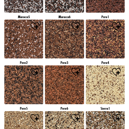
Morocco5
Morocco6
Peru1
Peru2
Peru3
Peru4
Peru5
Peru6
Sierra1