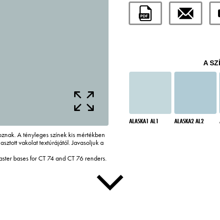
A SZ
ALASKA1 AL1
ALASKA2 AL2
tkoznak. A tényleges színek kis mértékben
asztott vakolat textúrájától. Javasoljuk a
laster bases for CT 74 and CT 76 renders.