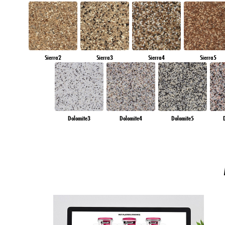
Sierra2
Sierra3
Sierra4
Sierra5
Dolomite3
Dolomite4
Dolomite5