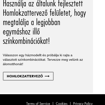
Használja az általunk fejlesztett
Homlokzattervező felületet, hogy
megtalálja a legjobban
egymáshoz illő
színkombinációkat!
Válasszon egy házmodellt és próbálja ki rajta a
választott színkombinációkat. Tervezze meg velünk az
álomotthonát!
HOMLOKZATTERVEZŐ
Terms of Service
|
Cookies
|
Privacy Policy