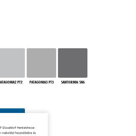
ATAGONIA2 PT2
PATAGONIA3 PT3
SANTORINI6 SN6
 Düsseldorf Henkelstrasse
en weboldal használatára és