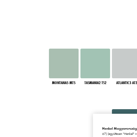
MONTANA5 MT5
TASMANIA2 TS2
ATLANTIC3 AT
Henkel Magyarország
67) (együttesen "Henkel" 