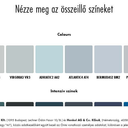
Nézze meg az összeillő színeket
Colours
3
VIRGINIA3 VR3
ADRIATIC2 AA2
ATLANTIC4 AT4
BERMUDAS2 BM2
P
Intenzív színek
 Kft.
(1095 Budapest, Lechner Ödön Fasor 10/B.) és
Henkel AG & Co. KGaA
, (Németország, 40589
vagy "mi"), közös adatkezelőként együtt kezeli az Önre vonatkozó személyes adatokat, különösen a jel