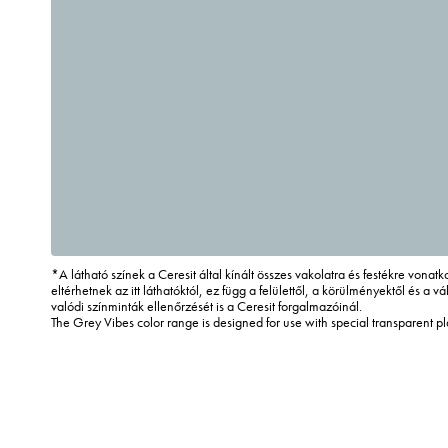
*A látható színek a Ceresit által kínált összes vakolatra és festékre vona
eltérhetnek az itt láthatóktól, ez függ a felülettől, a körülményektől és a vál
valódi színminták ellenőrzését is a Ceresit forgalmazóinál.
The Grey Vibes color range is designed for use with special transparent p