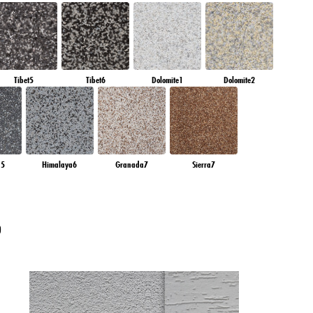
Tibet5
Tibet6
Dolomite1
Dolomite2
a5
Himalaya6
Granada7
Sierra7
?