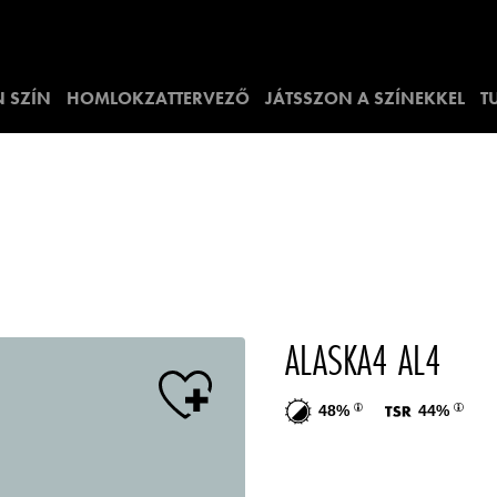
 SZÍN
HOMLOKZATTERVEZŐ
JÁTSSZON A SZÍNEKKEL
T
ALASKA4 AL4
48%
44%