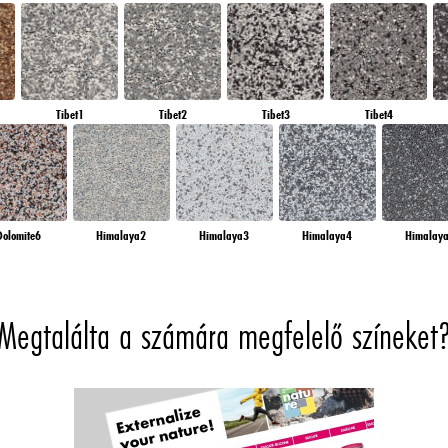
Tibet1
Tibet2
Tibet3
Tibet4
Dolomite6
Himalaya2
Himalaya3
Himalaya4
Himalay
Megtalálta a számára megfelelő színeket