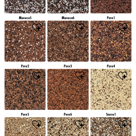
Morocco5
Morocco6
Peru1
Peru2
Peru3
Peru4
Peru5
Peru6
Sierra1