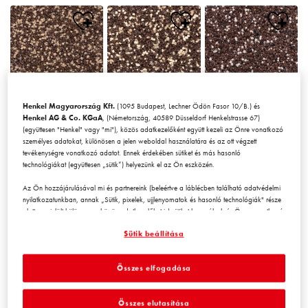
Henkel Magyarország Kft.
(1095 Budapest, Lechner Ödön Fasor 10/B.) és
Chile1
Chile2
Chile3
Henkel AG & Co. KGaA
, (Németország, 40589 Düsseldorf Henkelstrasse 67)
(együttesen "Henkel" vagy "mi"), közös adatkezelőként együtt kezeli az Önre vonatkozó
személyes adatokat, különösen a jelen weboldal használatára és az ott végzett
tevékenységre vonatkozó adatot. Ennek érdekében sütiket és más hasonló
technológiákat (együttesen „sütik”) helyezünk el az Ön eszközén.
Az Ön hozzájárulásával mi és partnereink (beleértve a láblécben található adatvédelmi
nyilatkozatunkban, annak „Sütik, pixelek, ujjlenyomatok és hasonló technológiák" része
alatt megjelölt
külön
vagy
közös
adatkezelőket is) sütiket használunk és Önre vonatkozó
Chile4
Chile5
Chile6
adatokat kezelünk a
weboldal teljesítményének mérésére és
Sütik beállítása
optimalizálására, a weboldal használatát javító funkciók biztosítására
és/vagy személyre szabott hirdetési tevékenység céljára
. Elemezzük a
weboldal Ön (illetve a cég, amelynek Ön az alkalmazásában áll) általi használatát,
Összes elfogadása
valamint a velünk folytatott kereskedelmi műveleteket, tevékenységeket, és ezek alapján
nyomon követjük termékeink harmadik fél weboldalán történő megvásárlását,
karbantartjuk az üzleti szereplőkre vonatkozó adatainkat, és egyéni profilokat hozunk
Összes elutasítása
létre Önről, amelyeket harmadik felektől és más weboldalakról származó adatokkal