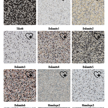
Tibet6
Dolomite1
Dolomite2
Dolomite3
Dolomite4
Dolomite5
Dolomite6
Himalaya2
Himalaya3