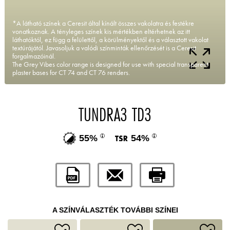
*A látható színek a Ceresit által kínált összes vakolatra és festékre
vonatkoznak. A tényleges színek kis mértékben eltérhetnek az itt
láthatóktól, ez függ a felülettől, a körülményektől és a választott vakolat
textúrájától. Javasoljuk a valódi színminták ellenőrzését is a Ceresit
forgalmazóinál.
The Grey Vibes color range is designed for use with special transparent
plaster bases for CT 74 and CT 76 renders.
TUNDRA3 TD3
55%
54%
A SZÍNVÁLASZTÉK TOVÁBBI SZÍNEI