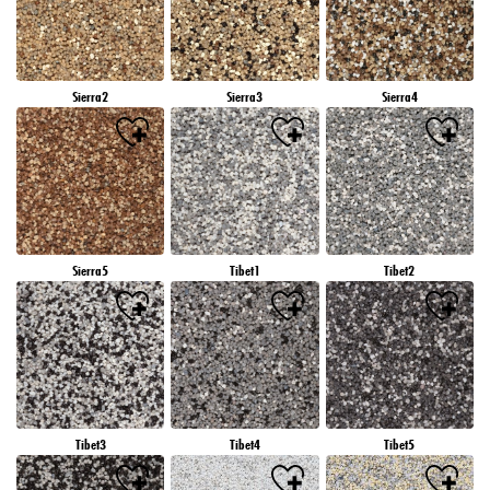
Sierra2
Sierra3
Sierra4
Sierra5
Tibet1
Tibet2
Tibet3
Tibet4
Tibet5