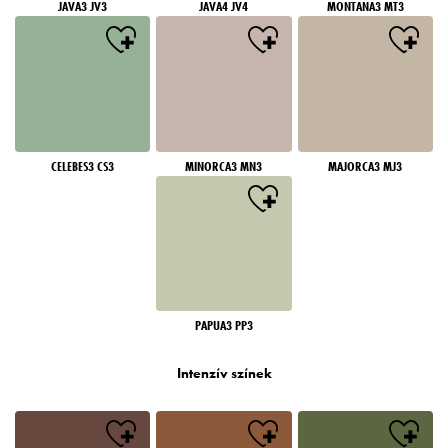
JAVA3 JV3
JAVA4 JV4
MONTANA3 MT3
CELEBES3 CS3
MINORCA3 MN3
MAJORCA3 MJ3
PAPUA3 PP3
Intenzív színek