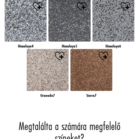
Himalaya4
Himalaya5
Himalaya6
Granada7
Sierra7
Megtalálta a számára megfelelő
színeket?