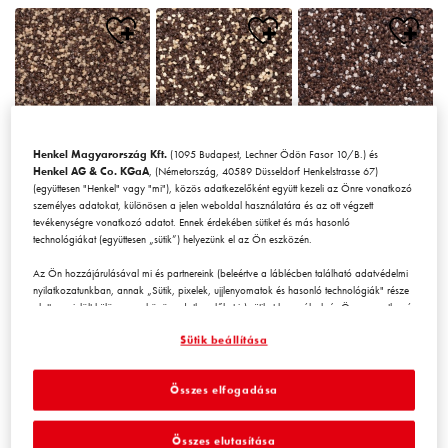
Henkel Magyarország Kft.
(1095 Budapest, Lechner Ödön Fasor 10/B.) és
Chile1
Chile2
Chile3
Henkel AG & Co. KGaA
, (Németország, 40589 Düsseldorf Henkelstrasse 67)
(együttesen "Henkel" vagy "mi"), közös adatkezelőként együtt kezeli az Önre vonatkozó
személyes adatokat, különösen a jelen weboldal használatára és az ott végzett
tevékenységre vonatkozó adatot. Ennek érdekében sütiket és más hasonló
technológiákat (együttesen „sütik”) helyezünk el az Ön eszközén.
Az Ön hozzájárulásával mi és partnereink (beleértve a láblécben található adatvédelmi
nyilatkozatunkban, annak „Sütik, pixelek, ujjlenyomatok és hasonló technológiák" része
alatt megjelölt
külön
vagy
közös
adatkezelőket is) sütiket használunk és Önre vonatkozó
Chile4
Chile5
Chile6
adatokat kezelünk a
weboldal teljesítményének mérésére és
Sütik beállítása
optimalizálására, a weboldal használatát javító funkciók biztosítására
és/vagy személyre szabott hirdetési tevékenység céljára
. Elemezzük a
weboldal Ön (illetve a cég, amelynek Ön az alkalmazásában áll) általi használatát,
Összes elfogadása
valamint a velünk folytatott kereskedelmi műveleteket, tevékenységeket, és ezek alapján
nyomon követjük termékeink harmadik fél weboldalán történő megvásárlását,
karbantartjuk az üzleti szereplőkre vonatkozó adatainkat, és egyéni profilokat hozunk
Összes elutasítása
létre Önről, amelyeket harmadik felektől és más weboldalakról származó adatokkal