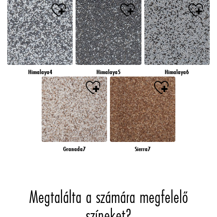
Himalaya4
Himalaya5
Himalaya6
Granada7
Sierra7
Megtalálta a számára megfelelő
színeket?