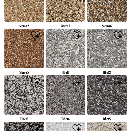
Sierra2
Sierra3
Sierra4
Sierra5
Tibet1
Tibet2
Tibet3
Tibet4
Tibet5