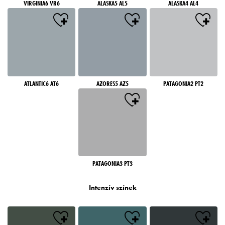
VIRGINIA6 VR6
ALASKA5 AL5
ALASKA4 AL4
ATLANTIC6 AT6
AZORES5 AZ5
PATAGONIA2 PT2
PATAGONIA3 PT3
Intenzív színek