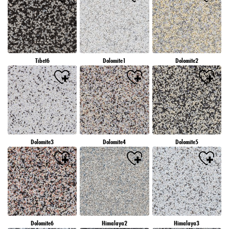
Tibet6
Dolomite1
Dolomite2
Dolomite3
Dolomite4
Dolomite5
Dolomite6
Himalaya2
Himalaya3