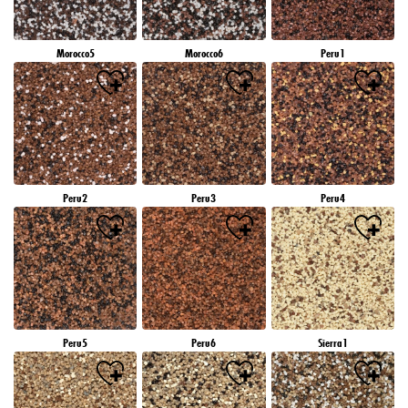
Morocco5
Morocco6
Peru1
Peru2
Peru3
Peru4
Peru5
Peru6
Sierra1