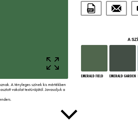
A SZ
EMERALD FIELD
EMERALD GARDEN
tkoznak. A tényleges színek kis mértékben
asztott vakolat textúrájától. Javasoljuk a
enders.