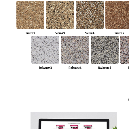
Sierra2
Sierra3
Sierra4
Sierra5
Dolomite3
Dolomite4
Dolomite5