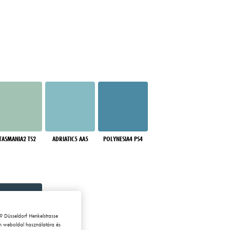
TASMANIA2 TS2
ADRIATIC5 AA5
POLYNESIA4 PS4
 Düsseldorf Henkelstrasse
en weboldal használatára és