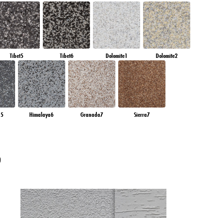
Tibet5
Tibet6
Dolomite1
Dolomite2
a5
Himalaya6
Granada7
Sierra7
?