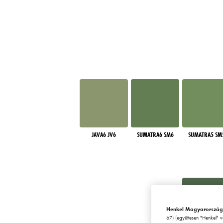
JAVA6 JV6
SUMATRA6 SM6
SUMATRA5 SM
Henkel Magyarország
67) (együttesen "Henkel" 