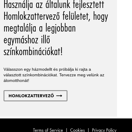
Használja az általunk fejlesztett
Homlokzattervező felületet, hogy
megtalálja a legjobban
egymáshoz illő
színkombinációkat!
Válasszon egy házmodellt és próbálja ki rajta a
választott színkombinációkat. Tervezze meg velünk az
álomotthonát!
HOMLOKZATTERVEZŐ
Terms of Service
|
Cookies
|
Privacy Policy