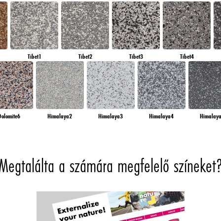
Tibet1
Tibet2
Tibet3
Tibet4
Dolomite6
Himalaya2
Himalaya3
Himalaya4
Himalay
Megtalálta a számára megfelelő színeket