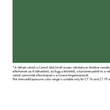
*A látható színek a Ceresit által kínált összes vakolatra és festékre vona
eltérhetnek az itt láthatóktól, ez függ a felülettől, a körülményektől és a vál
valódi színminták ellenőrzését is a Ceresit forgalmazóinál.
The Intense&Expressive color range is suitable only for CT 76 and CT 79 r