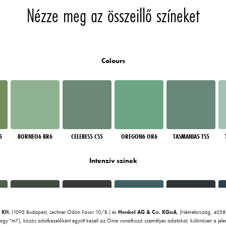
Nézze meg az összeillő színeket
Colours
5
BORNEO6 BR6
CELEBES5 CS5
OREGON6 OR6
TASMANIA5 TS5
Intenzív színek
 Kft.
(1095 Budapest, Lechner Ödön Fasor 10/B.) és
Henkel AG & Co. KGaA
, (Németország, 40589
vagy "mi"), közös adatkezelőként együtt kezeli az Önre vonatkozó személyes adatokat, különösen a jel