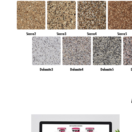
Sierra2
Sierra3
Sierra4
Sierra5
Dolomite3
Dolomite4
Dolomite5