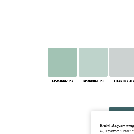
TASMANIA2 TS2
TASMANIA1 TS1
ATLANTIC2 AT
Henkel Magyarország
67) (együttesen "Henkel" 