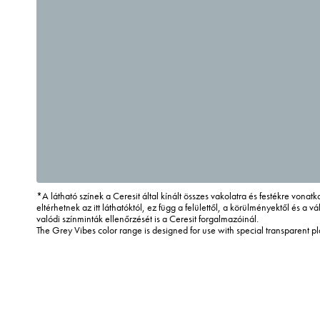
*A látható színek a Ceresit által kínált összes vakolatra és festékre vona
eltérhetnek az itt láthatóktól, ez függ a felülettől, a körülményektől és a vál
valódi színminták ellenőrzését is a Ceresit forgalmazóinál.
The Grey Vibes color range is designed for use with special transparent p