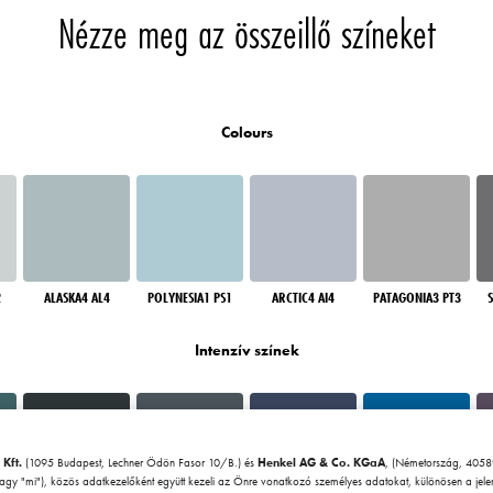
Nézze meg az összeillő színeket
Colours
2
ALASKA4 AL4
POLYNESIA1 PS1
ARCTIC4 AI4
PATAGONIA3 PT3
Intenzív színek
 Kft.
(1095 Budapest, Lechner Ödön Fasor 10/B.) és
Henkel AG & Co. KGaA
, (Németország, 40589
vagy "mi"), közös adatkezelőként együtt kezeli az Önre vonatkozó személyes adatokat, különösen a jel