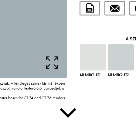
A SZ
ATLANTIC1 AT1
ATLANTIC2 AT2
tkoznak. A tényleges színek kis mértékben
asztott vakolat textúrájától. Javasoljuk a
laster bases for CT 74 and CT 76 renders.