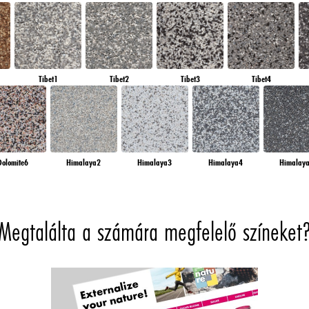
Tibet1
Tibet2
Tibet3
Tibet4
Dolomite6
Himalaya2
Himalaya3
Himalaya4
Himalay
Megtalálta a számára megfelelő színeket