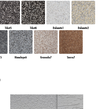
Tibet5
Tibet6
Dolomite1
Dolomite2
a5
Himalaya6
Granada7
Sierra7
?