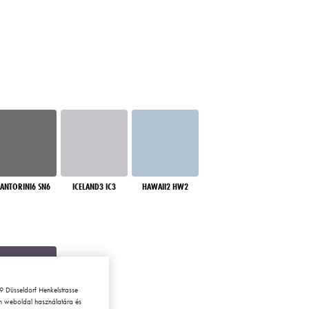
SANTORINI6 SN6
ICELAND3 IC3
HAWAII2 HW2
 Düsseldorf Henkelstrasse
en weboldal használatára és