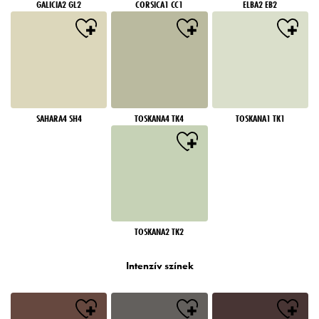
GALICIA2 GL2
CORSICA1 CC1
ELBA2 EB2
SAHARA4 SH4
TOSKANA4 TK4
TOSKANA1 TK1
TOSKANA2 TK2
Intenzív színek