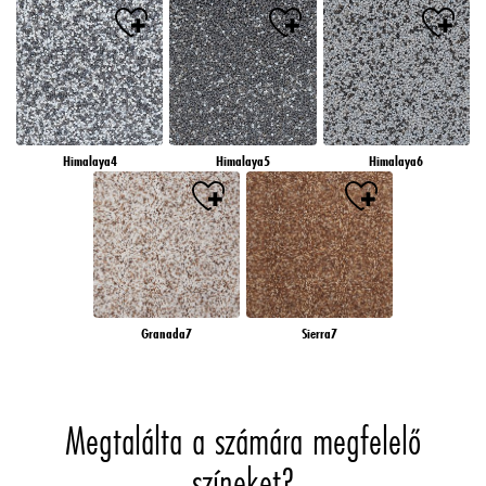
Himalaya4
Himalaya5
Himalaya6
Granada7
Sierra7
Megtalálta a számára megfelelő
színeket?