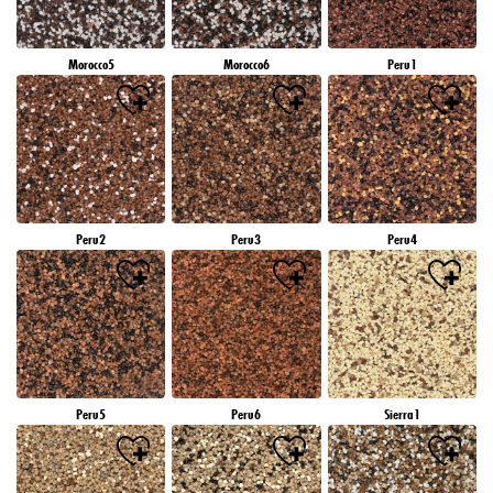
Morocco5
Morocco6
Peru1
Peru2
Peru3
Peru4
Peru5
Peru6
Sierra1