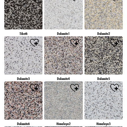
Tibet6
Dolomite1
Dolomite2
Dolomite3
Dolomite4
Dolomite5
Dolomite6
Himalaya2
Himalaya3