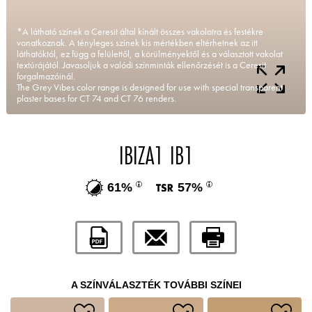
*A látható színek a Ceresit által kínált összes vakolatra és festékre
vonatkoznak. A tényleges színek kis mértékben eltérhetnek az itt
láthatóktól, ez függ a felülettől, a körülményektől és a választott vakolat
textúrájától. Javasoljuk a valódi színminták ellenőrzését is a Ceresit
forgalmazóinál.
The Grey Vibes color range is designed for use with special transparent
plaster bases for CT 74 and CT 76 renders.
IBIZA1 IB1
61%
57%
A SZÍNVÁLASZTÉK TOVÁBBI SZÍNEI