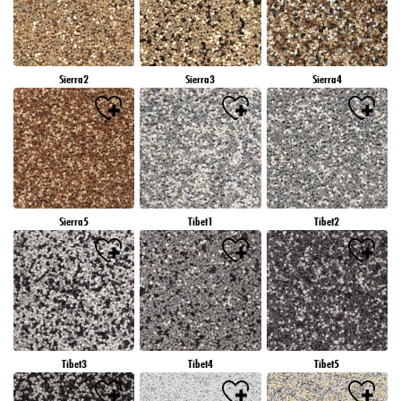
Sierra2
Sierra3
Sierra4
Sierra5
Tibet1
Tibet2
Tibet3
Tibet4
Tibet5