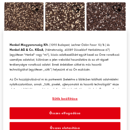
Henkel Magyarország Kft.
(1095 Budapest, Lechner Ödön Fasor 10/B.) és
Chile1
Chile2
Chile3
Henkel AG & Co. KGaA
, (Németország, 40589 Düsseldorf Henkelstrasse 67)
(együttesen "Henkel" vagy "mi"), közös adatkezelőként együtt kezeli az Önre vonatkozó
személyes adatokat, különösen a jelen weboldal használatára és az ott végzett
tevékenységre vonatkozó adatot. Ennek érdekében sütiket és más hasonló
technológiákat (együttesen „sütik”) helyezünk el az Ön eszközén.
Az Ön hozzájárulásával mi és partnereink (beleértve a láblécben található adatvédelmi
nyilatkozatunkban, annak „Sütik, pixelek, ujjlenyomatok és hasonló technológiák" része
alatt megjelölt
külön
vagy
közös
adatkezelőket is) sütiket használunk és Önre vonatkozó
Chile4
Chile5
Chile6
adatokat kezelünk a
weboldal teljesítményének mérésére és
Sütik beállítása
optimalizálására, a weboldal használatát javító funkciók biztosítására
és/vagy személyre szabott hirdetési tevékenység céljára
. Elemezzük a
weboldal Ön (illetve a cég, amelynek Ön az alkalmazásában áll) általi használatát,
Összes elfogadása
valamint a velünk folytatott kereskedelmi műveleteket, tevékenységeket, és ezek alapján
nyomon követjük termékeink harmadik fél weboldalán történő megvásárlását,
karbantartjuk az üzleti szereplőkre vonatkozó adatainkat, és egyéni profilokat hozunk
Összes elutasítása
létre Önről, amelyeket harmadik felektől és más weboldalakról származó adatokkal