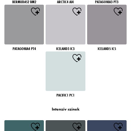
BERMUDAS2 BM2
ARCTIC4 AI4
PATAGONIA3 PT3
PATAGONIA4 PT4
ICELAND3 IC3
ICELAND5 IC5
PACIFIC1 PC1
Intenzív színek