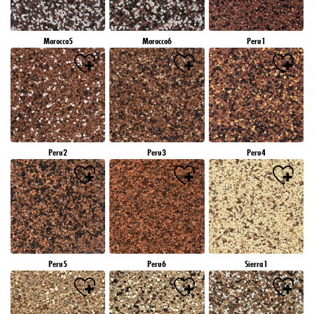
Morocco5
Morocco6
Peru1
Peru2
Peru3
Peru4
Peru5
Peru6
Sierra1