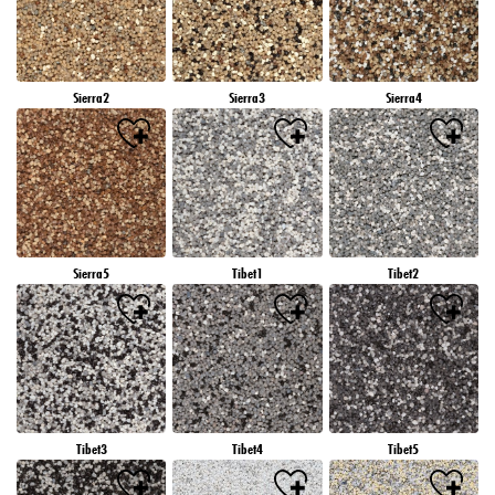
Sierra2
Sierra3
Sierra4
Sierra5
Tibet1
Tibet2
Tibet3
Tibet4
Tibet5