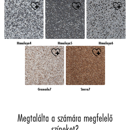
Himalaya4
Himalaya5
Himalaya6
Granada7
Sierra7
Megtalálta a számára megfelelő
színeket?