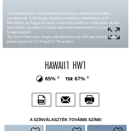
*A látható színek a Ceresit által kínált összes vakolatra és festékre
vonatkoznak. A tényleges színek kis mértékben eltérhetnek az itt
láthatóktól, ez függ a felülettől, a körülményektől és a választott vakolat
textúrájától. Javasoljuk a valódi színminták ellenőrzését is a Ceresit
forgalmazóinál.
The Grey Vibes color range is designed for use with special transparent
plaster bases for CT 74 and CT 76 renders.
HAWAII1 HW1
65%
67%
A SZÍNVÁLASZTÉK TOVÁBBI SZÍNEI