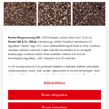
Henkel Magyarország Kft.
(1095 Budapest, Lechner Ödön Fasor 10/B.) és
Chile1
Chile2
Chile3
Henkel AG & Co. KGaA
, (Németország, 40589 Düsseldorf Henkelstrasse 67)
(együttesen "Henkel" vagy "mi"), közös adatkezelőként együtt kezeli az Önre vonatkozó
személyes adatokat, különösen a jelen weboldal használatára és az ott végzett
tevékenységre vonatkozó adatot. Ennek érdekében sütiket és más hasonló
technológiákat (együttesen „sütik”) helyezünk el az Ön eszközén.
Az Ön hozzájárulásával mi és partnereink (beleértve a láblécben található adatvédelmi
nyilatkozatunkban, annak „Sütik, pixelek, ujjlenyomatok és hasonló technológiák" része
alatt megjelölt
külön
vagy
közös
adatkezelőket is) sütiket használunk és Önre vonatkozó
Chile4
Chile5
Chile6
adatokat kezelünk a
weboldal teljesítményének mérésére és
Sütik beállítása
optimalizálására, a weboldal használatát javító funkciók biztosítására
és/vagy személyre szabott hirdetési tevékenység céljára
. Elemezzük a
weboldal Ön (illetve a cég, amelynek Ön az alkalmazásában áll) általi használatát,
Összes elfogadása
valamint a velünk folytatott kereskedelmi műveleteket, tevékenységeket, és ezek alapján
nyomon követjük termékeink harmadik fél weboldalán történő megvásárlását,
karbantartjuk az üzleti szereplőkre vonatkozó adatainkat, és egyéni profilokat hozunk
Összes elutasítása
létre Önről, amelyeket harmadik felektől és más weboldalakról származó adatokkal