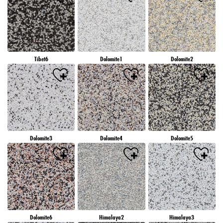
Tibet6
Dolomite1
Dolomite2
Dolomite3
Dolomite4
Dolomite5
Dolomite6
Himalaya2
Himalaya3