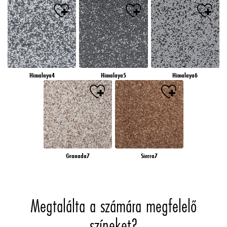
Himalaya4
Himalaya5
Himalaya6
Granada7
Sierra7
Megtalálta a számára megfelelő
színeket?