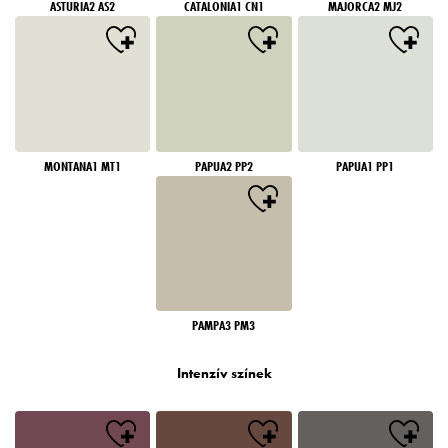
ASTURIA2 AS2
CATALONIA1 CN1
MAJORCA2 MJ2
MONTANA1 MT1
PAPUA2 PP2
PAPUA1 PP1
PAMPA3 PM3
Intenzív színek