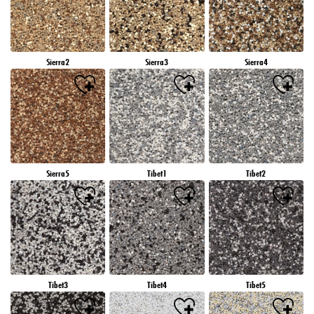
Sierra2
Sierra3
Sierra4
Sierra5
Tibet1
Tibet2
Tibet3
Tibet4
Tibet5