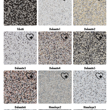
Tibet6
Dolomite1
Dolomite2
Dolomite3
Dolomite4
Dolomite5
Dolomite6
Himalaya2
Himalaya3